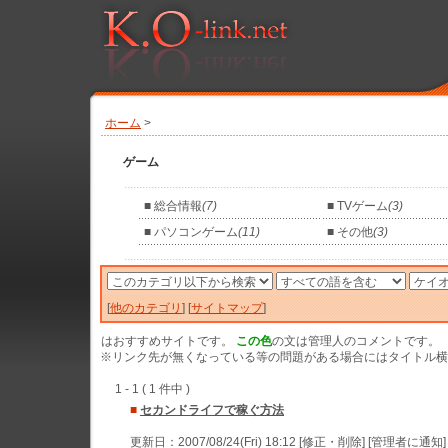
ホーム
>
ゲーム
■ 総合情報
(7)
■ TVゲーム
(3)
■ パソコンゲーム
(11)
■ その他
(3)
[
他のカテゴリ
] [
サイトマップ
]
はおすすめサイトです。
この色
の文は管理人のコメントです。
※リンク先が無くなっている等の問題がある場合にはタイトル横の
1 - 1 ( 1 件中 )
■
セカンドライフで稼ぐ方法
更新日：2007/08/24(Fri) 18:12 [修正・削除] [管理者に通知]