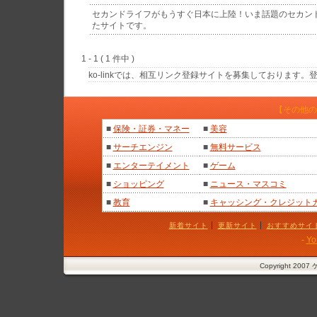
セカンドライフがもうすぐ日本に上陸！いま話題のセカン
たサイトです。
1 - 1 ( 1 件中 )
ko-linkでは、相互リンク登録サイトを募集しております
【その他の
■
保険・証券・マネー
■
美容
■
サーチエンジン
■
無料サービス
■
エンターテイメント
■
ゲーム
■
ショッピング
■
ニュース・マスコミ
■
教育
■
キャッシング・クレジット
新着サイト
更新サイト
おすすめサイ
-
Yo
Copyright 2007 