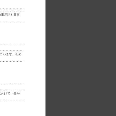
時事用語も豊富
ています。初め
に分けて、分か