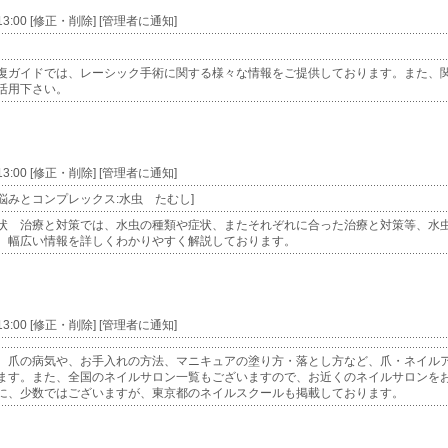
 13:00 [修正・削除] [管理者に通知]
復ガイドでは、レーシック手術に関する様々な情報をご提供しております。また、
活用下さい。
 13:00 [修正・削除] [管理者に通知]
 [悩みとコンプレックス:水虫 たむし]
状 治療と対策では、水虫の種類や症状、またそれぞれに合った治療と対策等、水
、幅広い情報を詳しくわかりやすく解説しております。
 13:00 [修正・削除] [管理者に通知]
、爪の病気や、お手入れの方法、マニキュアの塗り方・落とし方など、爪・ネイル
ます。また、全国のネイルサロン一覧もございますので、お近くのネイルサロンを
に、少数ではございますが、東京都のネイルスクールも掲載しております。