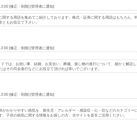
 13:00 [修正・削除] [管理者に通知]
に関する用語を集めてご紹介しております。株式・証券に関する用語はもちろん、
非ともお役立て下さい。
 13:00 [修正・削除] [管理者に通知]
イドでは、お祝い事、結婚、お見合い、葬儀、催し物の進行について、細かく解説し
たはその司会進行などにお役立て頂ければ幸いでございます。
 13:00 [修正・削除] [管理者に通知]
供がかかりやすい病気を、新生児・アレルギー・感染症・心・目などのカテゴリー
す。子供の病気に関する情報をお探しの方、当サイトを是非ご活用ください。