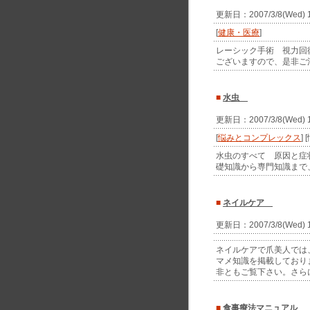
更新日：2007/3/8(Wed)
[
健康・医療
]
レーシック手術 視力回
ございますので、是非ご
■
水虫
更新日：2007/3/8(Wed)
[
悩みとコンプレックス
]
水虫のすべて 原因と症
礎知識から専門知識まで
■
ネイルケア
更新日：2007/3/8(Wed)
ネイルケアで爪美人では
マメ知識を掲載しており
非ともご覧下さい。さら
■
食事療法マニュアル