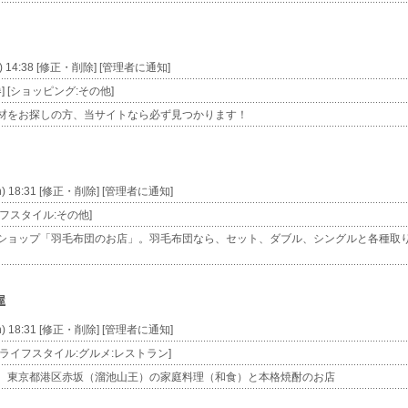
u) 14:38 [修正・削除] [管理者に通知]
 [ショッピング:その他]
材をお探しの方、当サイトなら必ず見つかります！
n) 18:31 [修正・削除] [管理者に通知]
イフスタイル:その他]
ショップ「羽毛布団のお店」。羽毛布団なら、セット、ダブル、シングルと各種取
屋
n) 18:31 [修正・削除] [管理者に通知]
 [ライフスタイル:グルメ:レストラン]
、東京都港区赤坂（溜池山王）の家庭料理（和食）と本格焼酎のお店