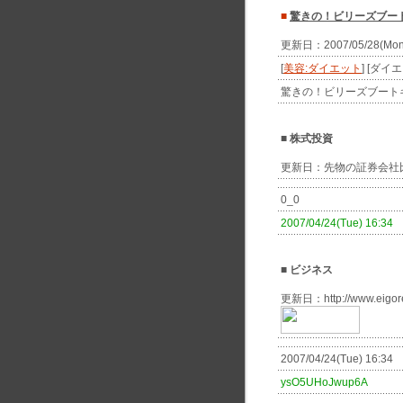
■
驚きの！ビリーズブー
更新日：2007/05/28(Mo
[
美容:ダイエット
] [ダ
驚きの！ビリーズブート
■
株式投資
更新日：先物の証券会社比較
0_0
2007/04/24(Tue) 16:34
■
ビジネス
更新日：http://www.eig
2007/04/24(Tue) 16:34
ysO5UHoJwup6A