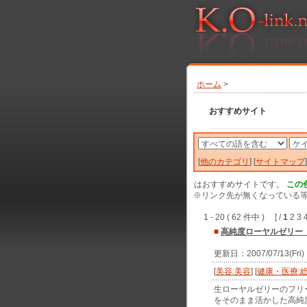
ホーム
>
おすすめサイト
[
他のカテゴリ
] [
サイトマップ
]
はおすすめサイトです。
この
※リンク先が無くなっている等
1 - 20 ( 62 件中 ) [ /
1
2 3 
■
高純度ローヤルゼリー【
更新日：2007/07/13(Fri
[
美容:美容
] [
健康・医療:
生ローヤルゼリーのフリ
をそのまま活かした高純