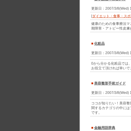
更新日：2007/3/8(Wed)
[
ダイエット・食事・スポ
健康のための食事療法マ
期障害・アトピー性皮膚
■
化粧品
更新日：2007/3/8(Wed)
0から分かる化粧品では
お役立て頂ければ幸いで
■
美容整形手術ガイド
更新日：2007/3/8(Wed)
ココが知りたい！美容整
関するカテゴリの中には
です。
■
金融用語辞典