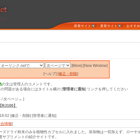
|
|
新着サイト
更新サイト
おすす
[More] [New Window]
[ヘルプ] [
修正・削除
]
色
の文は管理人のコメントです。
の問題がある場合にはタイトル横の [
管理者に通知
] リンクを押してください
4 / 次ページ→ ]
RJ100】
) 16:02 [修正・削除] [管理者に通知]
総合情報
]
ーズドライ粉末のみを植物性カプセルに入れました。添加物は一切加えず、ローヤ
度サプリメントの紹介サイトです。