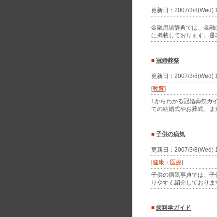
更新日：2007/3/8(Wed)
金融用語辞典では、金融
に掲載しております。是
■
冠婚葬祭
更新日：2007/3/8(Wed)
[
教育
]
1からわかる冠婚葬祭ガ
ての結婚式やお葬式、ま
■
子供の病気
更新日：2007/3/8(Wed)
[
健康・医療
]
子供の病気事典では、子
りやすく紹介しておりま
■
歯科学ガイド