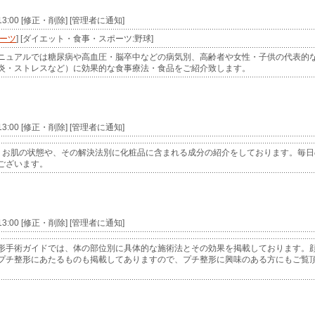
 13:00 [修正・削除] [管理者に通知]
ーツ
] [ダイエット・食事・スポーツ:野球]
ニュアルでは糖尿病や高血圧・脳卒中などの病気別、高齢者や女性・子供の代表的
炎・ストレスなど）に効果的な食事療法・食品をご紹介致します。
 13:00 [修正・削除] [管理者に通知]
、お肌の状態や、その解決法別に化粧品に含まれる成分の紹介をしております。毎日
ございます。
 13:00 [修正・削除] [管理者に通知]
形手術ガイドでは、体の部位別に具体的な施術法とその効果を掲載しております。
プチ整形にあたるものも掲載してありますので、プチ整形に興味のある方にもご覧