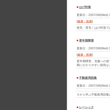
■
はげ対策
更新日：2007/3/8(Wed)
[
健康・医療
]
発毛・育毛！はげ対策で
■
更年期障害
更新日：2007/3/8(Wed)
[
健康・医療
]
更年期障害、克服への道
期にかかりやすい病気な
■
不動産用語集
更新日：2007/3/8(Wed)
０から学ぶ不動産用語集
■
レーシック