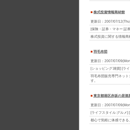
■
株式投資情報商材館
更新日：2007/07/12(Th
[保険・証券・マネー:証券]
株式投資に関する情報商
■
羽毛布団
更新日：2007/07/09(Mo
[ショッピング:雑貨] [ラ
羽毛布団販売専門ネット
す。
■
東京都港区赤坂の居酒
更新日：2007/07/09(Mo
[ライフスタイル:グルメ]
都心で気軽に体感できる