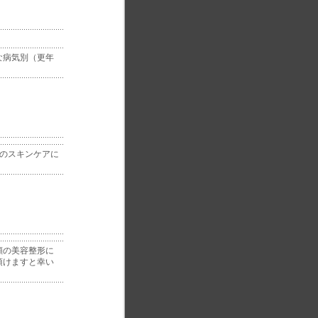
な病気別（更年
のスキンケアに
顔の美容整形に
頂けますと幸い