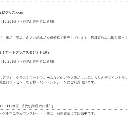
促グッズ.com
n) 10:26 [修正・削除] [管理者に通知]
品、粗品、景品、名入れ記念品を低価格で販売しています。店舗装飾品も取り扱っ
！アートグラススタジオ HERY
n) 10:25 [修正・削除] [管理者に通知]
お店です。グラスやフォトフレームなどのガラス製品にお気に入りのデザインをサ
誕生日プレゼントなど様々なイベントシーンにご利用頂けます。
e) 10:11 [修正・削除] [管理者に通知]
・ゲルマニウムブレスレット・格安・品数豊富にて販売中です。