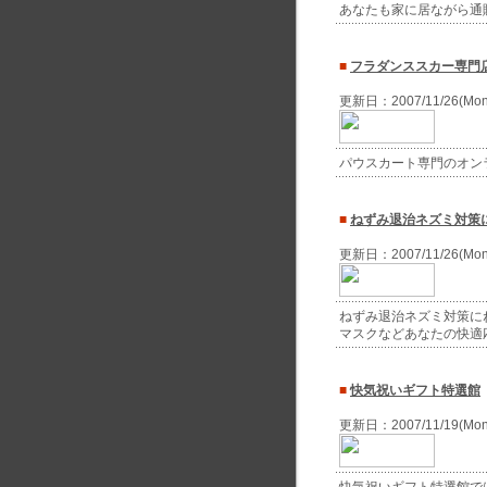
あなたも家に居ながら通
■
フラダンススカー専門
更新日：2007/11/26(Mo
パウスカート専門のオン
■
ねずみ退治ネズミ対策
更新日：2007/11/26(Mo
ねずみ退治ネズミ対策に
マスクなどあなたの快適
■
快気祝いギフト特選館
更新日：2007/11/19(Mo