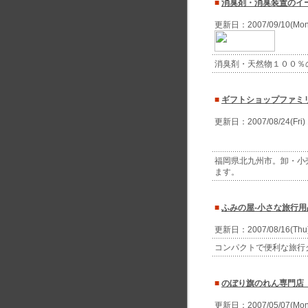
■
消臭剤・消臭装置のイ
更新日：2007/09/10(Mo
消臭剤・天然物１００％
■
ギフトショップファミ
更新日：2007/08/24(Fri
福岡県北九州市。卸・小
ます。
■
ふみの屋-小さな旅行用
更新日：2007/08/16(Th
コンパクトで便利な旅行
■
のぼり旗のれん専門店
更新日：2007/05/07(Mo