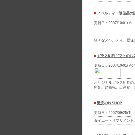
■
ノベルティ・販促品の販
更新日：2007/10/01(Mo
様々なノベルティ、販促
■
ガラス彫刻ギフトのお店
更新日：2007/10/01(Mo
オリジナルガラス彫刻の
彫刻。結婚祝、出産祝、
■
激安のis SHOP
更新日：2007/09/25(Tu
ダイエットサプリメント