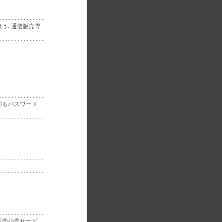
扱う､通信販売専
卸もパスワード
直売小売サービ