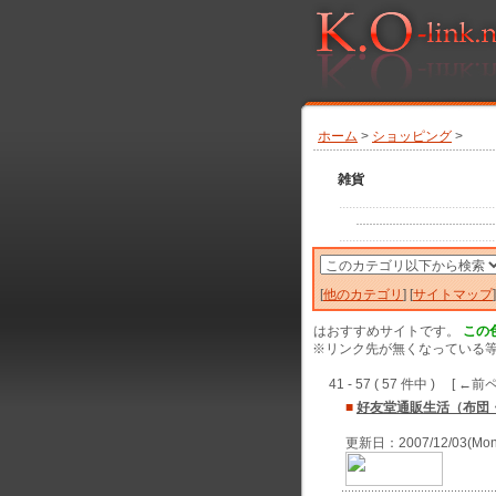
ホーム
>
ショッピング
>
雑貨
[
他のカテゴリ
] [
サイトマップ
]
はおすすめサイトです。
この
※リンク先が無くなっている等
41 - 57 ( 57 件中 ) [ ←前ペ
■
好友堂通販生活（布団
更新日：2007/12/03(Mo