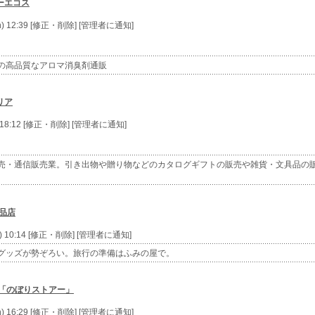
ーエコス
n) 12:39 [修正・削除] [管理者に通知]
の高品質なアロマ消臭剤通販
リア
) 18:12 [修正・削除] [管理者に通知]
売・通信販売業。引き出物や贈り物などのカタログギフトの販売や雑貨・文具品の
品店
u) 10:14 [修正・削除] [管理者に通知]
グッズが勢ぞろい。旅行の準備はふみの屋で。
 「のぼりストアー」
n) 16:29 [修正・削除] [管理者に通知]