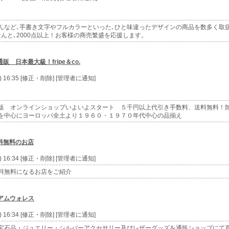
ちんなど､手書き文字やフルカラーといった､ひと味違ったデザインの商品を数多く取
んと､2000点以上！お客様の商売繁盛を応援します。
 日本最大級！fripe＆co.
e) 16:35 [修正・削除] [管理者に通知]
販 オンラインショップいよいよスタート ５千円以上代引き手数料、送料無料！
を中心にヨーロッパ全土より１９６０・１９７０年代中心の品揃え
料無料のお店
e) 16:34 [修正・削除] [管理者に通知]
料無料になるお店をご紹介
ウィリアムウォレス
e) 16:34 [修正・削除] [管理者に通知]
宝石品・ジュエリー・シルバーアクセサリー及びレザーグッズを通販ショップにて