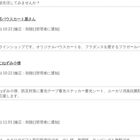
販生活してみませんか？
店パウスカート屋さん
n) 10:22 [修正・削除] [管理者に通知]
ラインショップです。オリジナルパウスカートを、フラダンスを愛するフラガール
にねずみ小僧
n) 10:22 [修正・削除] [管理者に通知]
ねずみ小僧、防災対策に蓄光テープ蓄光ステッカー蓄光シート、ユーカリ消臭抗菌
応援します。
n) 11:01 [修正・削除] [管理者に通知]