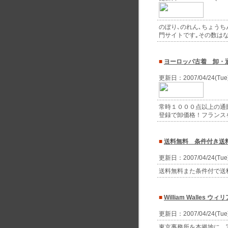
のぼり､のれん､ちょう
門サイトです｡その数はな
■
ヨーロッパ古着 卸・通販
更新日：2007/04/24(Tu
常時１０００点以上の通
登録で卸価格！フランス
■
送料無料 条件付き送
更新日：2007/04/24(Tu
送料無料また条件付で送
■
William Walles 
更新日：2007/04/24(Tu
東京事務所を本拠地に、