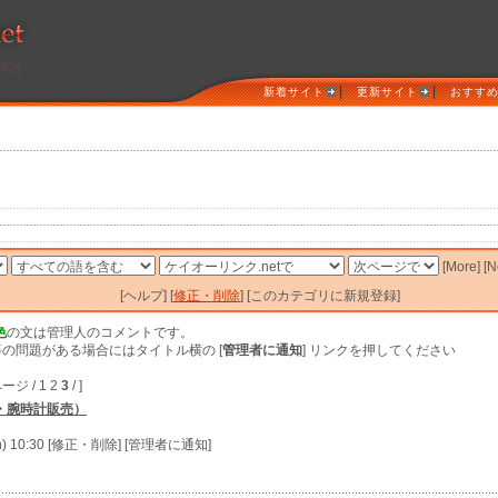
|
|
新着サイト
更新サイト
おすす
[More] [
[ヘルプ] [
修正・削除
] [このカテゴリに新規登録]
色
の文は管理人のコメントです。
の問題がある場合にはタイトル横の [
管理者に通知
] リンクを押してください
ージ / 1 2
3
/ ]
・腕時計販売）
n) 10:30 [修正・削除] [管理者に通知]