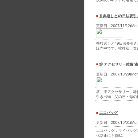
快気祝いギフト特選館で
■
香典返しと49日法要
更新日：2007/11/12(Mo
香典返しと49日法要引
販売中です。挨拶状、奉
■
箸 アクセサリー雑貨 
更新日：2007/10/29(Mo
箸、漆アクセサリー、雑
引き出物、父の日・母の
■
エコバッグ
更新日：2007/10/01(Mo
エコバッグ，マイバッグ
化防止にも貢献。