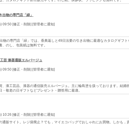
は、カタログギフト割引販売中です。のし紙、挨拶状、ラッピングも無料です。
引き出物の専門店「緑」
n) 09:50 [修正・削除] [管理者に通知]
き出物の専門店「緑」では、香典返しと49日法要の引き出物に最適なカタログギフト
書、のし、包装紙は無料です。
漆工芸 漆器通販エルバージュ
n) 09:50 [修正・削除] [管理者に通知]
貨、漆工芸品、漆器の通信販売エルバージュ。主に輪島塗を扱っております。結婚
日・敬老の日ギフトなどプレゼント・贈答用に最適。
n) 10:26 [修正・削除] [管理者に通知]
の通販サイト。レジ袋廃止？でも，マイエコバッグでおしゃれにお買物。しかも，