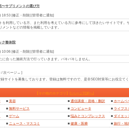
活〜サプリメントの選び方
e) 18:53 [修正・削除] [管理者に通知]
トを利用している方、また利用を考えている方に参考にして頂きたいサイトです。
リメントなどの情報を掲載しています。
ック整体院
e) 10:06 [修正・削除] [管理者に通知]
たに合った施術方法で行っていきます。バキバキしません。
4 / 次ページ→ ]
リンク登録サイトを募集しております。登録は無料ですので、是非SEO対策等にお役立て
【その他のカテゴリ】[
↑ページTOPへ
]
ー
■
美容
■
通信講座・資格・翻訳
■
ホームペ
■
無料サービス
■
コンピュータ
■
ライフス
ト
■
ゲーム
■
悩みとコンプレックス
■
ダイエッ
■
ニュース・マスコミ
■
健康・医療
■
旅行・地