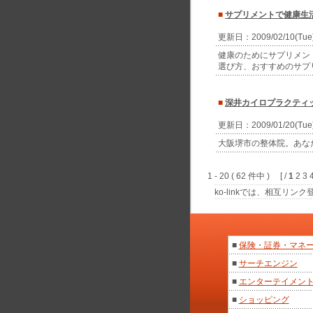
■
サプリメントで健康生
更新日：2009/02/10(Tu
健康のためにサプリメン
選び方、おすすめのサプ
■
深井カイロプラクティ
更新日：2009/01/20(Tu
大阪堺市の整体院。あな
1 - 20 ( 62 件中 ) [ /
1
2 3 
ko-linkでは、相互
■
保険・証券・マネ
■
サーチエンジン
■
エンターテイメン
■
ショッピング