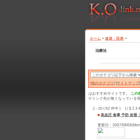
ホーム
>
健康・医療
>
治療法
[
他のカテゴリ
] [
サイトマップ
]
はおすすめサイトです。
この
※リンク先が無くなっている等
1 - 20 ( 62 件中 ) [ /
1
2 3 
■
高血圧 食事 予防 改善
更新日：2007/08/06(Mo