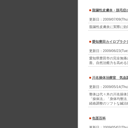
■
脂漏性皮膚炎・脱毛症
更新日：2009/07/09(Th
脂漏性皮膚炎に実際に効
■
愛知豊田カイロプラク
更新日：2009/06/23(Tu
愛知県豊田市の完全無痛
善。自然治癒力を高める
■
川名操体治療室 気血
更新日：2009/05/14(Th
整体は代々木の川名操体
「操体法」「身体均整法
経絡調整のソフトな鍼治
■
包茎百科
更新日：2009/05/07(Th