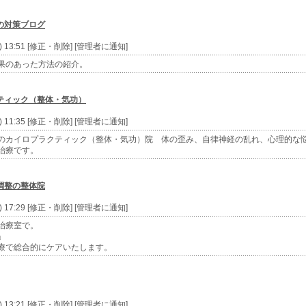
の対策ブログ
u) 13:51 [修正・削除] [管理者に通知]
果のあった方法の紹介。
ティック（整体・気功）
e) 11:35 [修正・削除] [管理者に通知]
のカイロプラクティック（整体・気功）院 体の歪み、自律神経の乱れ、心理的な
治療です。
調整の整体院
u) 17:29 [修正・削除] [管理者に通知]
治療室で。
」
療で総合的にケアいたします。
u) 13:21 [修正・削除] [管理者に通知]