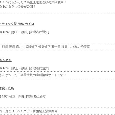
１２０に下がった？高血圧改善喜びの声掲載中！
る下がる３つの秘密公開！
ティック院-整体 カイロ
d) 16:46 [修正・削除] [管理者に通知]
頭痛 腰痛 肩こり O脚矯正 骨盤矯正 五十肩 膝痛 しびれの治療院
ャンネル
d) 16:46 [修正・削除] [管理者に通知]
さんが作った日本最大級の歯科情報サイトです！
体院・広島
) 14:07 [修正・削除] [管理者に通知]
痛・肩こり・ヘルニア・骨盤矯正治療案内