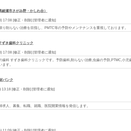
県綾瀬市さがみ野・かしわ台）
d) 17:08 [修正・削除] [管理者に通知]
限り削らない治療を目指し、PMTC等の予防やメンテナンスを重視しております。
すずき歯科クリニック
d) 17:08 [修正・削除] [管理者に通知]
歯科 すずき歯科クリニックです。予防歯科,削らない治療,虫歯の予防,PTMC,小児歯
います。
材バンク
e) 13:18 [修正・削除] [管理者に通知]
師求人、募集、転職、就職、医院開業情報を発信します。
n) 11:09 [修正・削除] [管理者に通知]