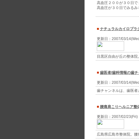
高血圧２００が３０日で
高血圧が３０日でみるみ
■
ナチュラルカイロプラク
更新日：2007/03/14(We
目黒区自由が丘の整体院。
■
歯医者/歯科情報の歯チ
更新日：2007/03/14(We
歯チャンネルは、歯医者
■
腰痛肩こりヘルニア整
更新日：2007/02/23(Fri
広島県広島市整体院。腰