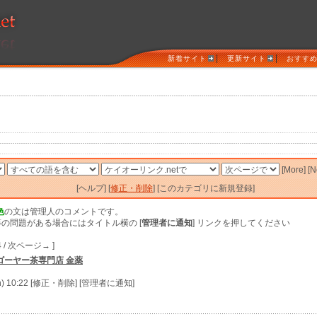
|
|
新着サイト
更新サイト
おすす
[More] [
[ヘルプ] [
修正・削除
] [このカテゴリに新規登録]
色
の文は管理人のコメントです。
の問題がある場合にはタイトル横の [
管理者に通知
] リンクを押してください
4 / 次ページ→ ]
 ゴーヤー茶専門店 金薬
n) 10:22 [修正・削除] [管理者に通知]