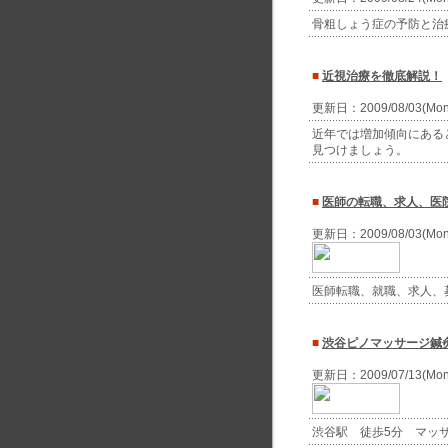
骨粗しょう症の予防と治
■
近視治療を徹底解説！
更新日：2009/08/03(Mo
近年では増加傾向にある
見つけましょう。
■
医師の転職、求人、医
更新日：2009/08/03(Mo
医師転職、就職、求人、
■
渋谷ピノマッサージ鍼
更新日：2009/07/13(Mo
渋谷駅 徒歩5分 マッ