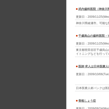
■
武内歯科医院（神奈川
更新日：2009/11/25(We
神奈川県綾瀬市。可能な
■
千歳烏山の歯科医院・
更新日：2009/11/25(We
東京都世田谷区千歳烏山の
イトニングなどを行って
■
医師 求人は日本医療人
更新日：2009/10/06(Tu
日本医療人材バンクは医
■
骨粗しょう症
更新日：2009/08/24(Mo