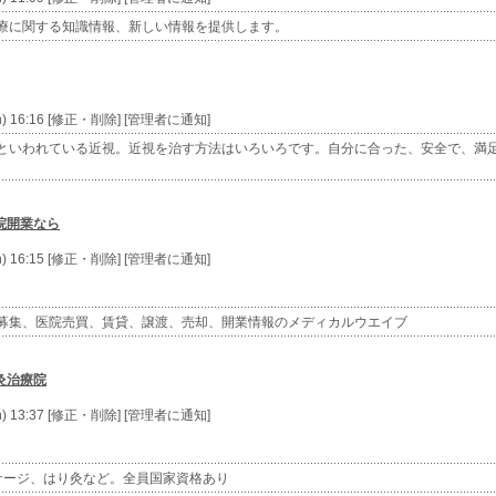
療に関する知識情報、新しい情報を提供します。
n) 16:16 [修正・削除] [管理者に通知]
といわれている近視。近視を治す方法はいろいろです。自分に合った、安全で、満
院開業なら
n) 16:15 [修正・削除] [管理者に通知]
募集、医院売買、賃貸、譲渡、売却、開業情報のメディカルウエイブ
灸治療院
n) 13:37 [修正・削除] [管理者に通知]
サージ、はり灸など。全員国家資格あり