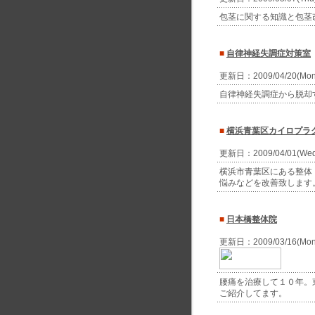
包茎に関する知識と包茎
■
自律神経失調症対策室
更新日：2009/04/20(Mo
自律神経失調症から脱却
■
横浜青葉区カイロプラ
更新日：2009/04/01(We
横浜市青葉区にある整体
悩みなどを改善致します
■
日本橋整体院
更新日：2009/03/16(Mo
腰痛を治療して１０年。
ご紹介してます。